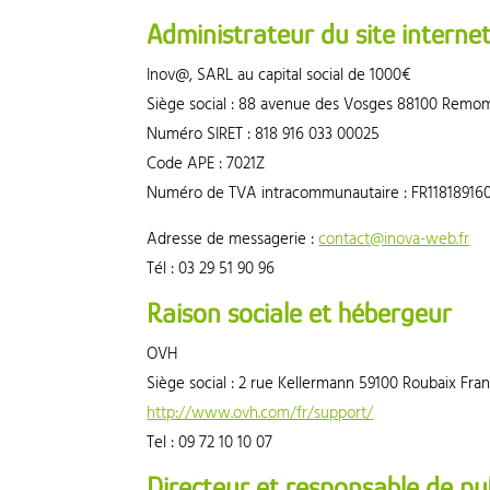
Administrateur du site interne
Inov@, SARL au capital social de 1000€
Siège social : 88 avenue des Vosges 88100 Remo
Numéro SIRET : 818 916 033 00025
Code APE : 7021Z
Numéro de TVA intracommunautaire : FR11818916
Adresse de messagerie :
contact@inova-web.fr
Tél : 03 29 51 90 96
Raison sociale et hébergeur
OVH
Siège social : 2 rue Kellermann 59100 Roubaix Fra
http://www.ovh.com/fr/support/
Tel : 09 72 10 10 07
Directeur et responsable de pu