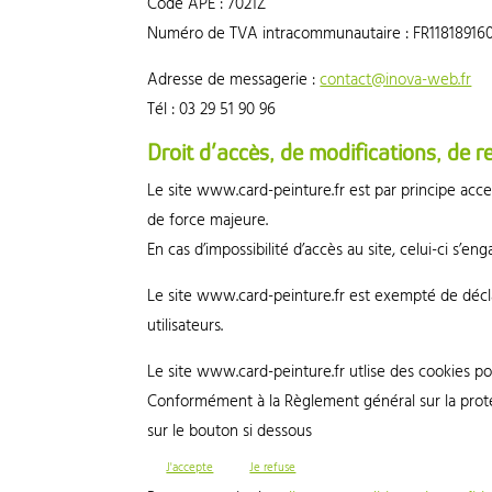
Code APE : 7021Z
Numéro de TVA intracommunautaire : FR11818916
Adresse de messagerie :
contact@inova-web.fr
Tél : 03 29 51 90 96
Droit d’accès, de modifications, de 
Le site www.card-peinture.fr est par principe acc
de force majeure.
En cas d’impossibilité d’accès au site, celui-ci s’en
Le site www.card-peinture.fr est exempté de décl
utilisateurs.
Le site www.card-peinture.fr utlise des cookies pou
Conformément à la Règlement général sur la prote
sur le bouton si dessous
J'accepte
Je refuse